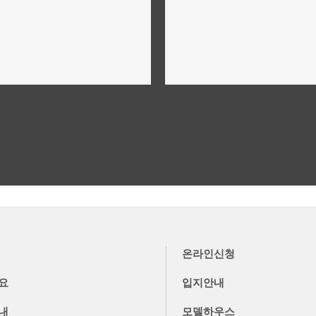
위치,입지,주변환경
단지설계,구성,평면설계
더보기
더보기
온라인신청
요
입지안내
내
모델하우스