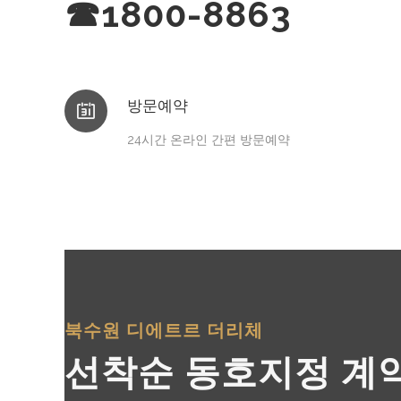
☎1800-8863
방문예약
24시간 온라인 간편 방문예약
북수원 디에트르 더리체
선착순 동호지정 계